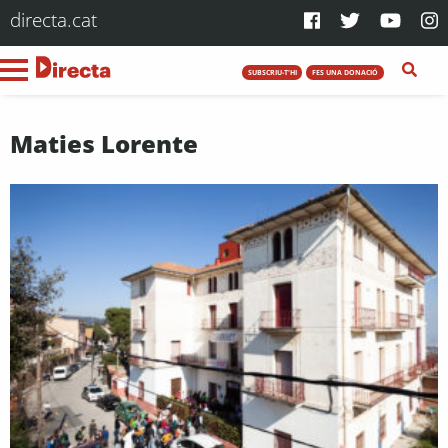
directa.cat
SUBSCRIU-T'HI
FES UNA DONACIÓ
Maties Lorente