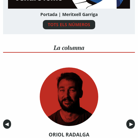
Portada | Meritxell Garriga
TOTS ELS NÚMEROS
La columna
Anterior
◀︎
Sig
▶︎
ORIOL RADALGA