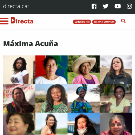
directa.cat
SUBSCRIU-T'HI
FES UNA DONACIÓ
Máxima Acuña