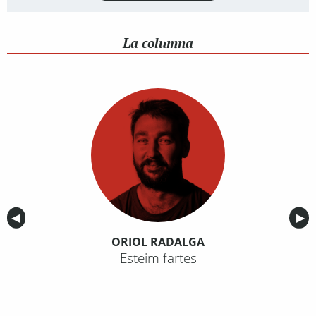
La columna
Anterior
◀︎
Sig
▶︎
ORIOL RADALGA
Esteim fartes