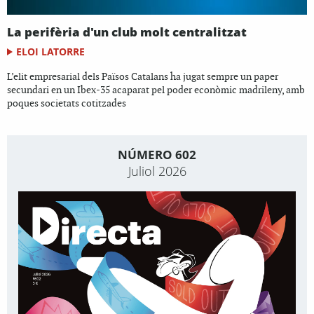
La perifèria d'un club molt centralitzat
ELOI LATORRE
L’elit empresarial dels Països Catalans ha jugat sempre un paper
secundari en un Ibex-35 acaparat pel poder econòmic madrileny, amb
poques societats cotitzades
NÚMERO 602
Juliol 2026