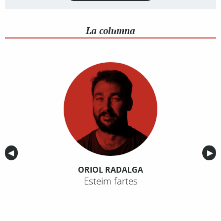
La columna
Anterior
◀︎
Sig
▶︎
ORIOL RADALGA
Esteim fartes