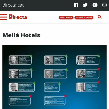
directa.cat
SUBSCRIU-T'HI
FES UNA DONACIÓ
Meliá Hotels