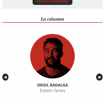
TOTS ELS NÚMEROS
La columna
Anterior
◀︎
Sig
▶︎
ORIOL RADALGA
Esteim fartes