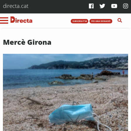
directa.cat
SUBSCRIU-T'HI
FES UNA DONACIÓ
Mercè Girona