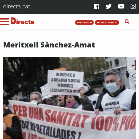
directa.cat
SUBSCRIU-T'HI
FES UNA DONACIÓ
Meritxell Sànchez-Amat