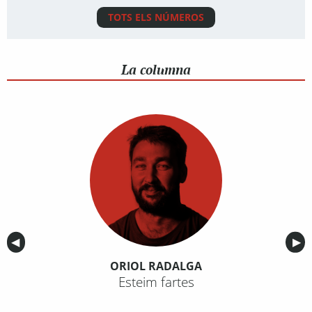
TOTS ELS NÚMEROS
La columna
Anterior
◀︎
Sig
▶︎
ORIOL RADALGA
Esteim fartes