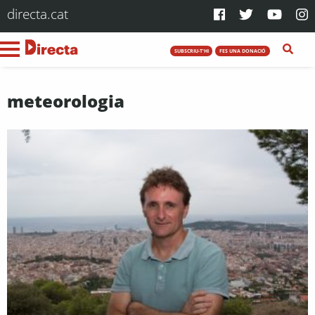
directa.cat
SUBSCRIU-T'HI
FES UNA DONACIÓ
meteorologia