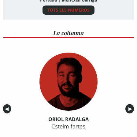
TOTS ELS NÚMEROS
La columna
Anterior
◀︎
Sig
▶︎
ORIOL RADALGA
Esteim fartes