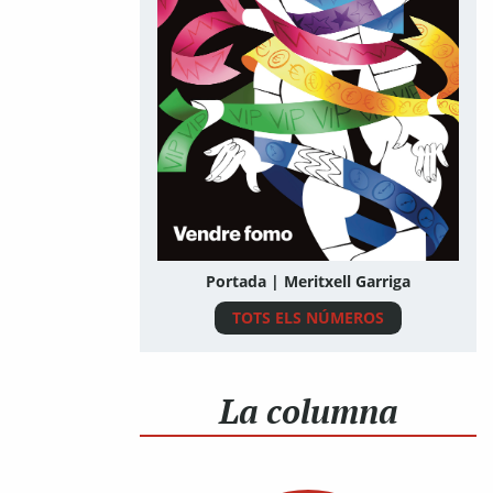
Portada | Meritxell Garriga
TOTS ELS NÚMEROS
La columna