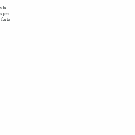
a la
s per
a forta