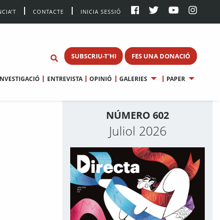
CIA’T
CONTACTE
INICIA SESSIÓ
SUBSCRIU-T'HI
FES UNA DONACIÓ
INVESTIGACIÓ
ENTREVISTA
OPINIÓ
GALERIES
PAPER
NÚMERO 602
Juliol 2026