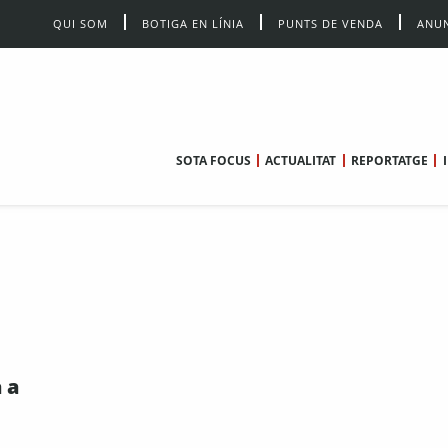
QUI SOM
BOTIGA EN LÍNIA
PUNTS DE VENDA
ANUN
SOTA FOCUS
ACTUALITAT
REPORTATGE
 a