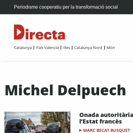
Periodisme cooperatiu per la transformació social
Catalunya
País Valencià
Illes
Catalunya Nord
Món
Michel Delpuech
Onada autoritària
l’Estat francès
MARC BECAT BUSQUET