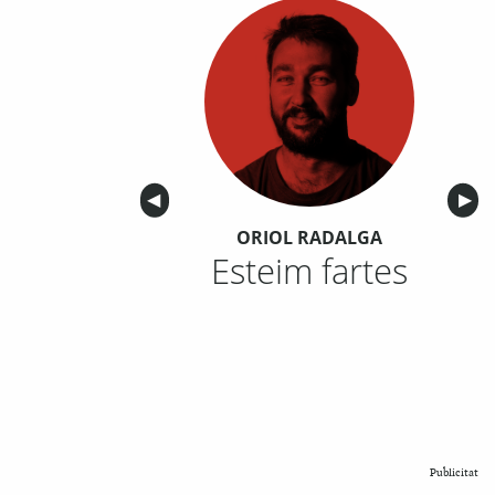
Anterior
◀︎
Sigu
▶︎
ORIOL RADALGA
Esteim fartes
Publicitat