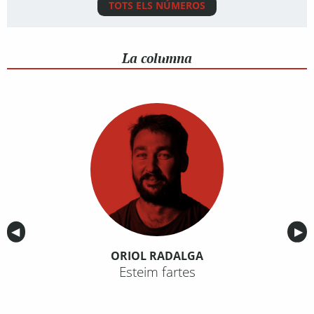
TOTS ELS NÚMEROS
La columna
Anterior
◀︎
Sig
▶︎
ORIOL RADALGA
Esteim fartes