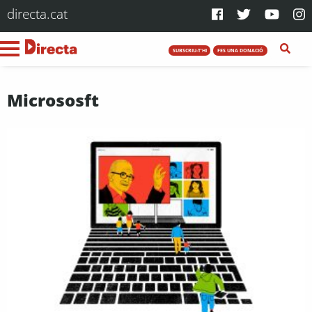
directa.cat
SUBSCRIU-T'HI
FES UNA DONACIÓ
Micrososft