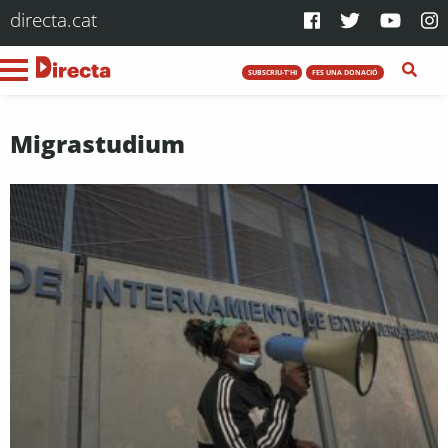
directa.cat
SUBSCRIU-T'HI
FES UNA DONACIÓ
Migrastudium