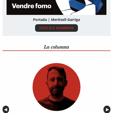
Portada | Meritxell Garriga
TOTS ELS NÚMEROS
La columna
Anterior
◀︎
Sig
▶︎