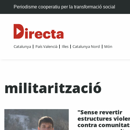
Periodisme cooperatiu per la transformació social
Catalunya
País Valencià
Illes
Catalunya Nord
Món
militarització
"Sense revertir
estructures viole
contra comunitats