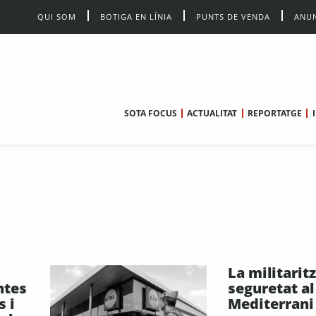
QUI SOM
BOTIGA EN LÍNIA
PUNTS DE VENDA
ANUN
SOTA FOCUS
ACTUALITAT
REPORTATGE
La militaritz
ntes
seguretat al
 i
Mediterrani