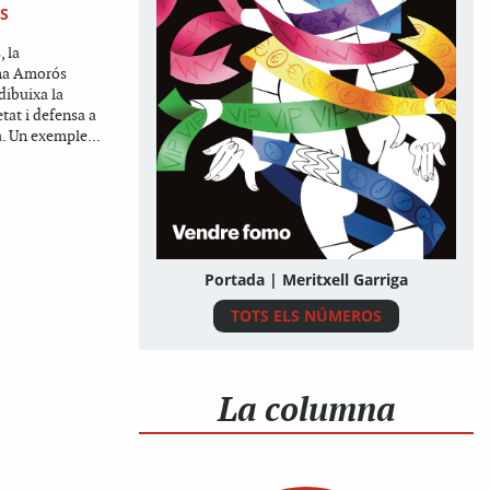
S
, la
ma Amorós
dibuixa la
tat i defensa a
a. Un exemple...
Portada | Meritxell Garriga
TOTS ELS NÚMEROS
La columna