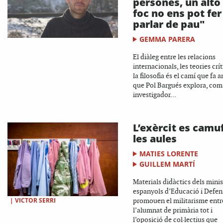
persones, un alto 
foc no ens pot fer
parlar de pau"
GEMMA PARERA
El diàleg entre les relacions
internacionals, les teories crít
la filosofia és el camí que fa 
que Pol Bargués explora, com
investigador...
L’exèrcit es camuf
les aules
MATIES LORENTE
GUILLEM MARTÍ
Materials didàctics dels minis
espanyols d’Educació i Defen
|
VICTOR SERRI
promouen el militarisme entr
l’alumnat de primària tot i
l’oposició de col·lectius que