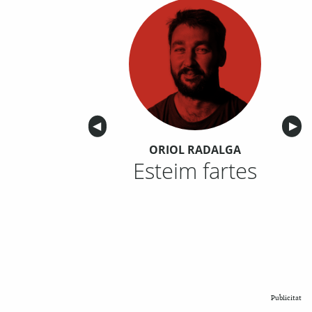
Anterior
◀︎
Sigu
▶︎
ORIOL RADALGA
Esteim fartes
Publicitat