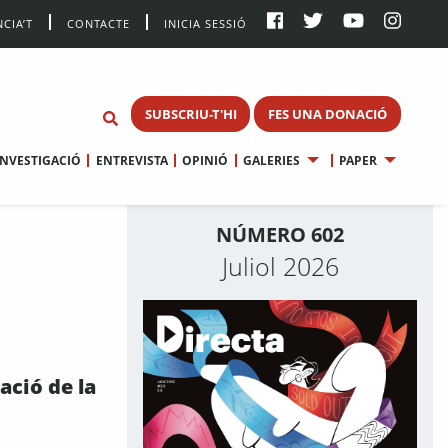
CIA’T
CONTACTE
INICIA SESSIÓ
SUBSCRIU-T'HI
FES UNA DONACIÓ
INVESTIGACIÓ
ENTREVISTA
OPINIÓ
GALERIES
PAPER
NÚMERO 602
Juliol 2026
ació de la