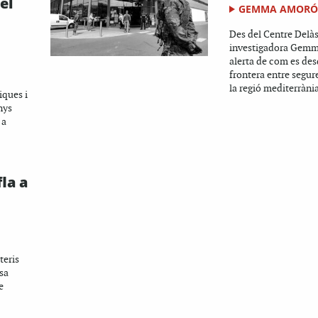
el
GEMMA AMORÓ
Des del Centre Delàs
investigadora Gem
alerta de com es des
frontera entre segure
la regió mediterràni
iques i
anys
 a
la a
teris
sa
e