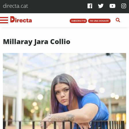
directa.cat
SUBSCRIU-T'HI
FES UNA DONACIÓ
Millaray Jara Collio