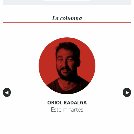
La columna
Anterior
◀︎
Sig
▶︎
ORIOL RADALGA
Esteim fartes