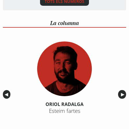
TOTS ELS NÚMEROS
La columna
Anterior
◀︎
Sig
▶︎
ORIOL RADALGA
Esteim fartes