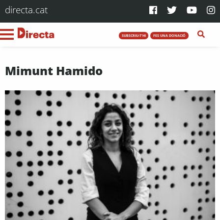
directa.cat
SUBSCRIU-T'HI
FES UNA DONACIÓ
Mimunt Hamido