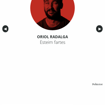
Anterior
◀︎
Sig
▶︎
ORIOL RADALGA
Esteim fartes
Publicitat