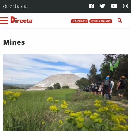
directa.cat
SUBSCRIU-T'HI
FES UNA DONACIÓ
Mines