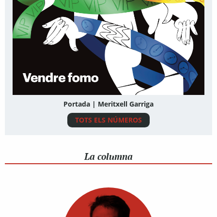
Portada | Meritxell Garriga
TOTS ELS NÚMEROS
La columna