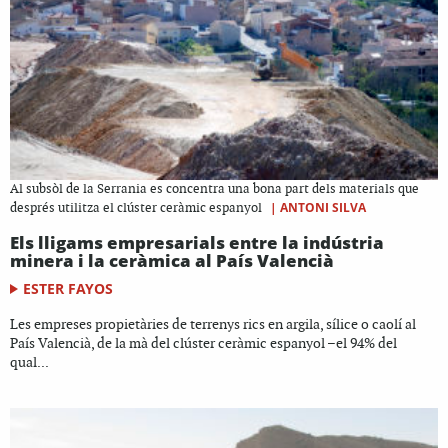
Al subsòl de la Serrania es concentra una bona part dels materials que
|
ANTONI SILVA
després utilitza el clúster ceràmic espanyol
Els lligams empresarials entre la indústria
minera i la ceràmica al País Valencià
ESTER FAYOS
Les empreses propietàries de terrenys rics en argila, sílice o caolí al
País Valencià, de la mà del clúster ceràmic espanyol –el 94% del
qual...