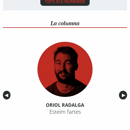
TOTS ELS NÚMEROS
La columna
Anterior
◀︎
Sig
▶︎
ORIOL RADALGA
Esteim fartes