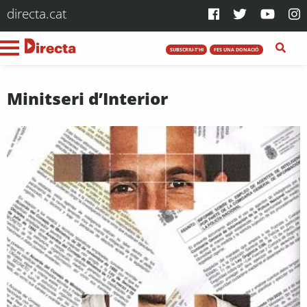
directa.cat
SUBSCRIU-T'HI
FES UNA DONACIÓ
Minitseri d’Interior