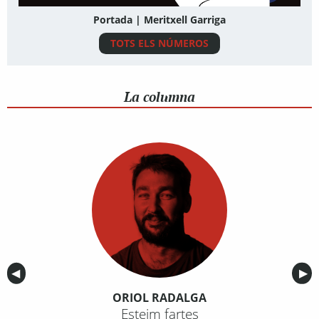
Portada | Meritxell Garriga
TOTS ELS NÚMEROS
La columna
Anterior
◀︎
Sig
▶︎
ORIOL RADALGA
Esteim fartes