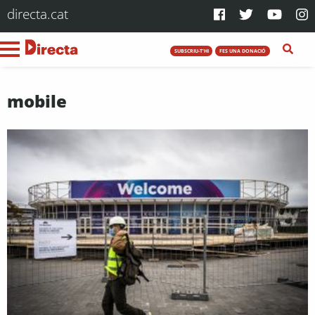
directa.cat
SUBSCRIU-T'HI
FES UNA DONACIÓ
mobile