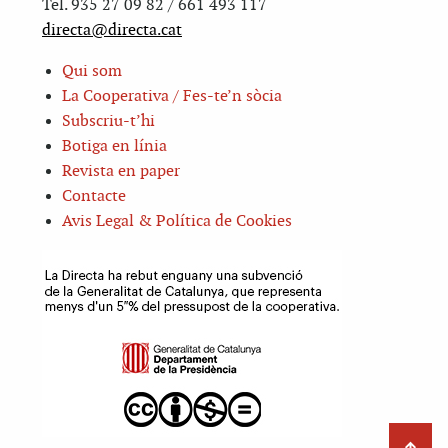
Tel. 935 27 09 82 / 661 493 117
directa@directa.cat
Qui som
La Cooperativa / Fes-te’n sòcia
Subscriu-t’hi
Botiga en línia
Revista en paper
Contacte
Avis Legal & Política de Cookies