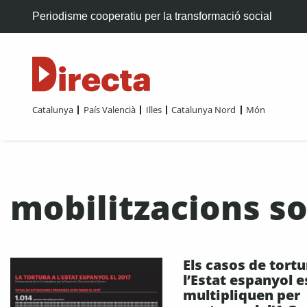
Periodisme cooperatiu per la transformació social
Catalunya
País Valencià
Illes
Catalunya Nord
Món
mobilitzacions so
Els casos de tortu
l’Estat espanyol e
multipliquen per