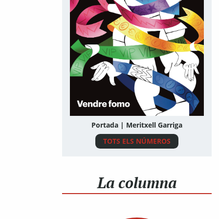
Portada | Meritxell Garriga
TOTS ELS NÚMEROS
La columna