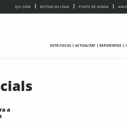
QUI SOM
BOTIGA EN LÍNIA
PUNTS DE VENDA
ANUN
SOTA FOCUS
ACTUALITAT
REPORTATGE
cials
ra a
s