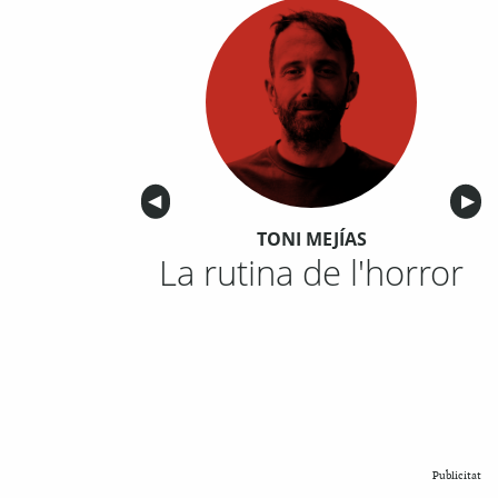
Anterior
◀︎
Sigu
▶︎
TONI MEJÍAS
La rutina de l'horror
Publicitat