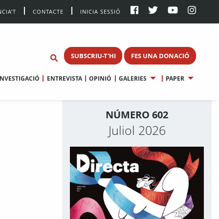
CIA’T
CONTACTE
INICIA SESSIÓ
SUBSCRIU-T'HI
FES UNA DONACIÓ
INVESTIGACIÓ
ENTREVISTA
OPINIÓ
GALERIES
PAPER
NÚMERO 602
Juliol 2026