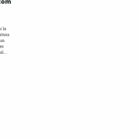
 com
r la
rtura
’un
er
al...