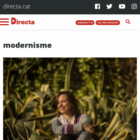
directa.cat
SUBSCRIU-T'HI
FES UNA DONACIÓ
modernisme