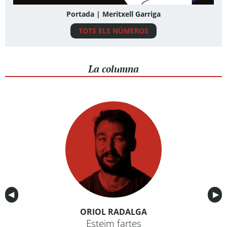
Portada | Meritxell Garriga
TOTS ELS NÚMEROS
La columna
Anterior
◀︎
Sig
▶︎
ORIOL RADALGA
Esteim fartes