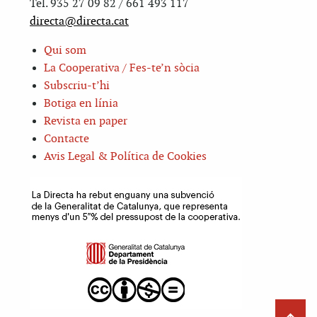
Tel. 935 27 09 82 / 661 493 117
directa@directa.cat
Qui som
La Cooperativa / Fes-te’n sòcia
Subscriu-t’hi
Botiga en línia
Revista en paper
Contacte
Avis Legal & Política de Cookies