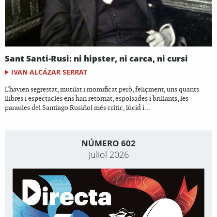
Sant Santi-Rusi: ni hipster, ni carca, ni cursi
IVAN ALCÁZAR SERRAT
L'havien segrestat, mutilat i momificat però, feliçment, uns quants
llibres i espectacles ens han retornat, espolsades i brillants, les
paraules del Santiago Rusiñol més crític, lúcid i...
NÚMERO 602
Juliol 2026