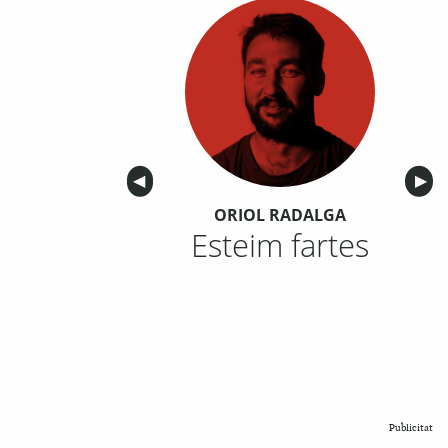
Anterior
◀︎
Sigu
▶︎
ORIOL RADALGA
Esteim fartes
Publicitat