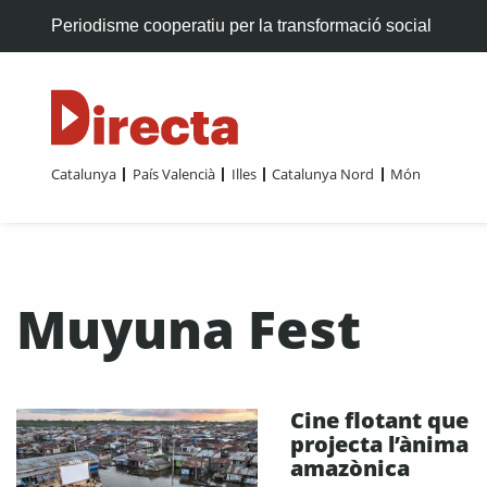
Periodisme cooperatiu per la transformació social
Catalunya
País Valencià
Illes
Catalunya Nord
Món
Muyuna Fest
Cine flotant que
projecta l’ànima
amazònica