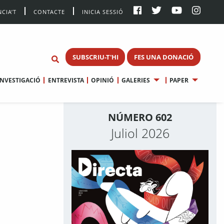
CIA’T
CONTACTE
INICIA SESSIÓ
SUBSCRIU-T'HI
FES UNA DONACIÓ
INVESTIGACIÓ
ENTREVISTA
OPINIÓ
GALERIES
PAPER
NÚMERO 602
Juliol 2026