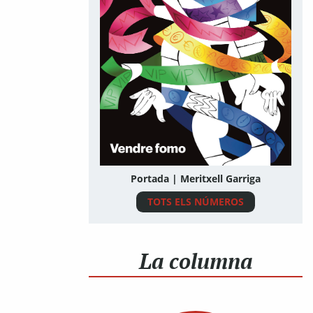
Portada | Meritxell Garriga
TOTS ELS NÚMEROS
La columna