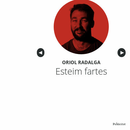
Anterior
◀︎
Sigu
▶︎
ORIOL RADALGA
Esteim fartes
Publicitat