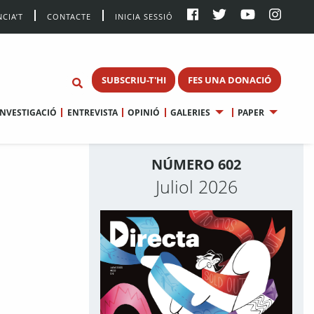
CIA’T
CONTACTE
INICIA SESSIÓ
SUBSCRIU-T'HI
FES UNA DONACIÓ
INVESTIGACIÓ
ENTREVISTA
OPINIÓ
GALERIES
PAPER
NÚMERO 602
Juliol 2026