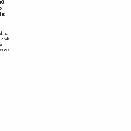
no
ó
is
úblic
ic amb
la
a els
...