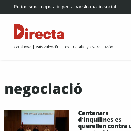
Periodisme cooperatiu per la transformació social
Catalunya
País Valencià
Illes
Catalunya Nord
Món
negociació
Centenars
d'inquilines es
querellen contra 