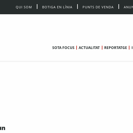
QUI SOM
BOTIGA EN LÍNIA
PUNTS DE VENDA
ANUN
SOTA FOCUS
ACTUALITAT
REPORTATGE
un