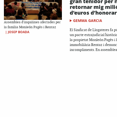
gran tenidor per 
retornar mig mili
d’euros d’honorar
GEMMA GARCIA
Assemblea d'inquilines afectades per
la família Monleón Pagès i Rentaz
El Sindicat de Llogateres fa p
|
JOSEP BOADA
un pacte extrajudicial històr
la propietat Monleón Pagès i 
immobiliària Rentaz i denunci
incompliments. En assemblea,