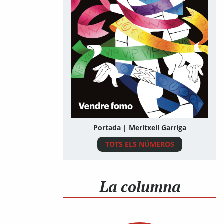
Portada | Meritxell Garriga
TOTS ELS NÚMEROS
La columna