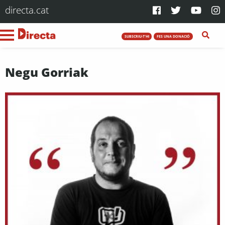
directa.cat
SUBSCRIU-T'HI
FES UNA DONACIÓ
Negu Gorriak