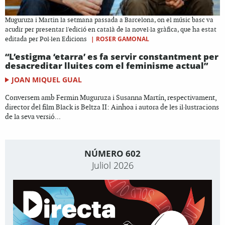
Muguruza i Martin la setmana passada a Barcelona, on el músic basc va
acudir per presentar l'edició en català de la novel·la gràfica, que ha estat
|
ROSER GAMONAL
editada per Pol·len Edicions
“L’estigma ‘etarra’ es fa servir constantment per
desacreditar lluites com el feminisme actual”
JOAN MIQUEL GUAL
Conversem amb Fermin Muguruza i Susanna Martín, respectivament,
director del film Black is Beltza II: Ainhoa i autora de les il·lustracions
de la seva versió...
NÚMERO 602
Juliol 2026