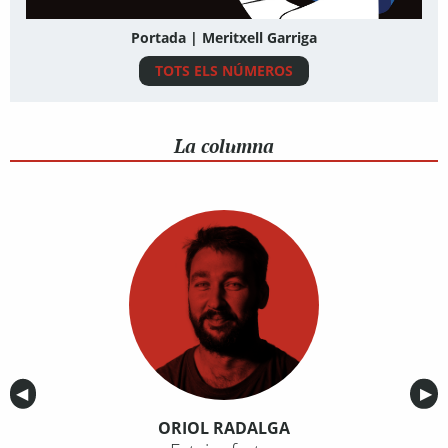
Portada | Meritxell Garriga
TOTS ELS NÚMEROS
La columna
Anterior
◀︎
Sig
▶︎
ORIOL RADALGA