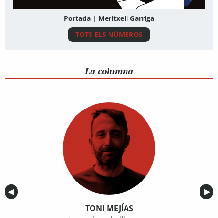
Portada | Meritxell Garriga
TOTS ELS NÚMEROS
La columna
Anterior
◀︎
Sig
▶︎
TONI MEJÍAS