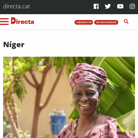
directa.cat
SUBSCRIU-T'HI
FES UNA DONACIÓ
Níger