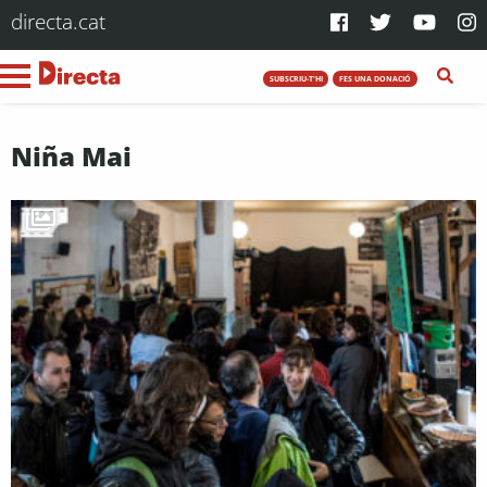
directa.cat
SUBSCRIU-T'HI
FES UNA DONACIÓ
Niña Mai