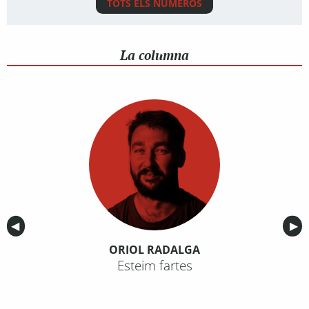
TOTS ELS NÚMEROS
La columna
Anterior
◀︎
Sig
▶︎
ORIOL RADALGA
Esteim fartes