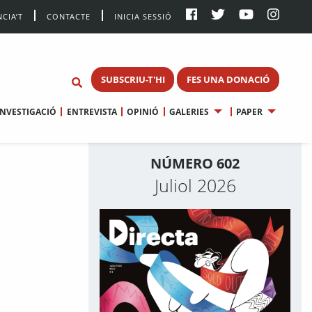
CIA’T
CONTACTE
INICIA SESSIÓ
SUBSCRIU-T'HI
FES UNA DONACIÓ
INVESTIGACIÓ
ENTREVISTA
OPINIÓ
GALERIES
PAPER
NÚMERO 602
Juliol 2026