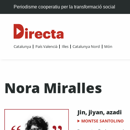
Periodisme cooperatiu per la transformació social
Catalunya
País Valencià
Illes
Catalunya Nord
Món
Nora Miralles
Jin, jiyan, azadi
MONTSE SANTOLINO