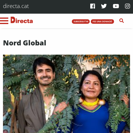
directa.cat
SUBSCRIU-T'HI
FES UNA DONACIÓ
Nord Global