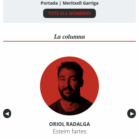
Portada | Meritxell Garriga
TOTS ELS NÚMEROS
La columna
Anterior
◀︎
Sig
▶︎
ORIOL RADALGA
Esteim fartes