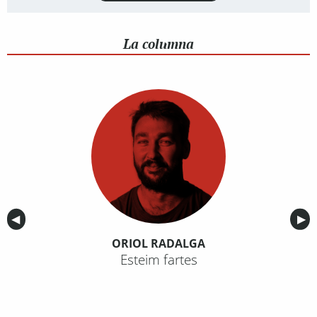
La columna
Anterior
◀︎
Sig
▶︎
ORIOL RADALGA
Esteim fartes