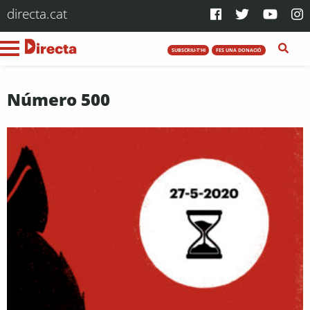
directa.cat
SUBSCRIU-T'HI
FES UNA DONACIÓ
Número 500