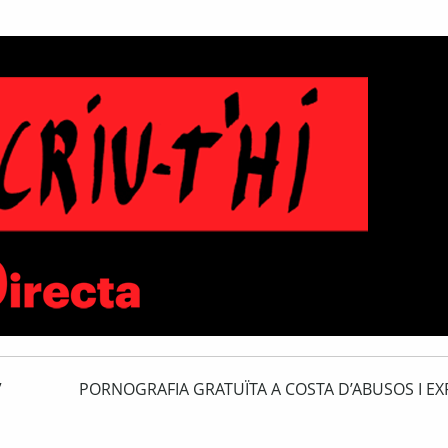
”
PORNOGRAFIA GRATUÏTA A COSTA D’ABUSOS I EX