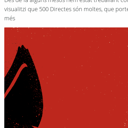
visualitzi que 500 Directes són moltes, que por
més