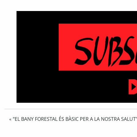
“EL BANY FORESTAL ÉS BÀSIC PER A LA NOSTRA SALUT
«