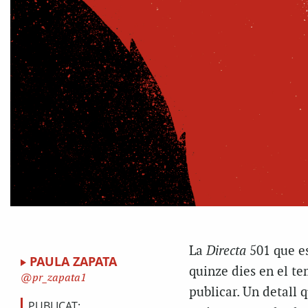
L
a
Directa
501 que es
PAULA ZAPATA
quinze dies en el te
pr_zapata1
publicar. Un detall 
PUBLICAT: