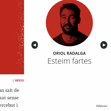
Anterior
◀︎
Sigu
▶︎
ORIOL RADALGA
Esteim fartes
|
ARXIU
un salt de
xat sense
ercebut i
Publicitat