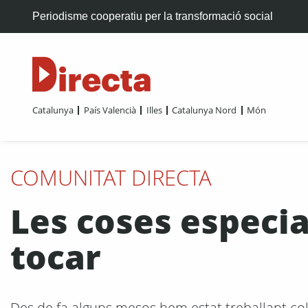
Periodisme cooperatiu per la transformació social
Catalunya
País Valencià
Illes
Catalunya Nord
Món
COMUNITAT DIRECTA
Les coses especia
tocar
Des de fa alguns mesos hem estat treballant col·