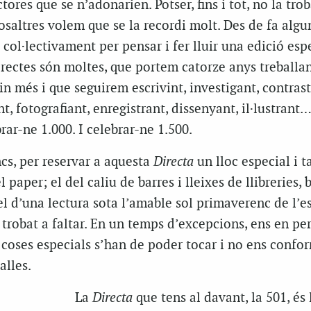
tores que se n’adonarien. Potser, fins i tot, no la trob
nosaltres volem que se la recordi molt. Des de fa alg
 col·lectivament per pensar i fer lluir una edició esp
irectes són moltes, que portem catorze anys treballa
n més i que seguirem escrivint, investigant, contrast
t, fotografiant, enregistrant, dissenyant, il·lustrant
brar-ne 1.000. I celebrar-ne 1.500.
cs, per reservar a aquesta
Directa
un lloc especial i t
l paper; el del caliu de barres i lleixes de llibreries, b
el d’una lectura sota l’amable sol primaverenc de l’e
 trobat a faltar. En un temps d’excepcions, ens en p
 coses especials s’han de poder tocar i no ens conf
alles.
La
Directa
que tens al davant, la 501, és 