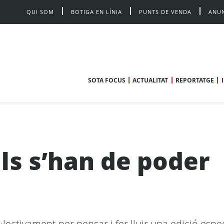
QUI SOM
BOTIGA EN LÍNIA
PUNTS DE VENDA
ANUN
SOTA FOCUS
ACTUALITAT
REPORTATGE
ls s’han de poder
lectivament per pensar i fer lluir una edició espe