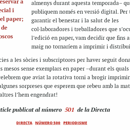
reservar a
almenys durant aquesta temporada– qu
cial i
publiquem només en versió digital. Per 
 el paper;
garantir el benestar i la salut de les
s de
col·laboradores i treballadores que s’o
ioscos
l’edició en paper, vam decidir que fins a
maig no tornaríem a imprimir i distribui
ies a les sòcies i subscriptores per haver seguit don
els mesos sense exemplars en paper –durant els qual
celebrem que aviat la rotativa torni a brogir imprimi
lgunes sorpreses que esperem que rebeu amb la mat
altres l’hem engendrat!
ticle
publicat al número
501
de la Directa
DIRECTA
NÚMERO 500
PERIODISME