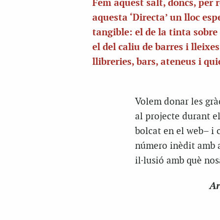
Fem aquest salt, doncs, per 
aquesta ‘
Directa’
un lloc espe
tangible: el de la tinta sobre
el del caliu de barres i lleixe
llibreries, bars, ateneus i qu
Volem donar les gràc
al projecte durant 
bolcat en el web– i 
número inèdit amb a
il·lusió amb què nos
Ar