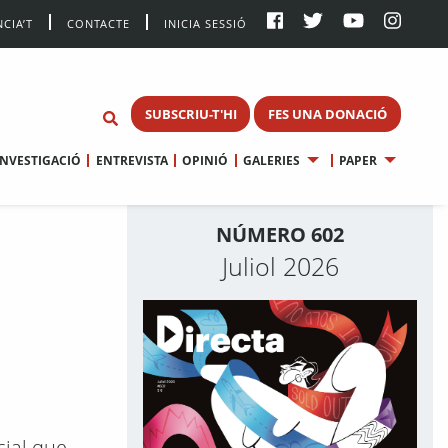
CIA’T
CONTACTE
INICIA SESSIÓ
SUBSCRIU-T'HI
FES UNA DONACIÓ
INVESTIGACIÓ
ENTREVISTA
OPINIÓ
GALERIES
PAPER
NÚMERO 602
Juliol 2026
cial que