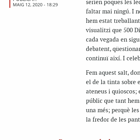
serien poques les lec
MAIG 12, 2020 - 18:29
faltar mai ningú. I 
hem estat treballant
visualitzi que 500 D
cada vegada en sigui
debatent, qüestionan
continuï així. I cele
Fem aquest salt, don
el de la tinta sobre e
ateneus i quioscos; 
públic que tant hem
una més; perquè les
la fredor de les pant