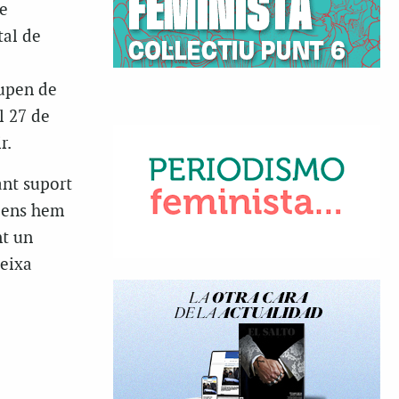
e
tal de
cupen de
l 27 de
r.
ant suport
s ens hem
nt un
eixa