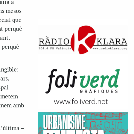
aria a
uns mesos
ecial que
nt perquè
ant,
… perquè
angible:
ars,
spai
ermetem
ormem amb
l’última –