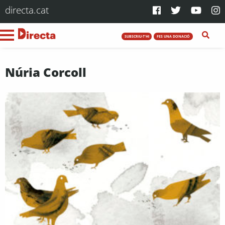
directa.cat
SUBSCRIU-T'HI
FES UNA DONACIÓ
Núria Corcoll