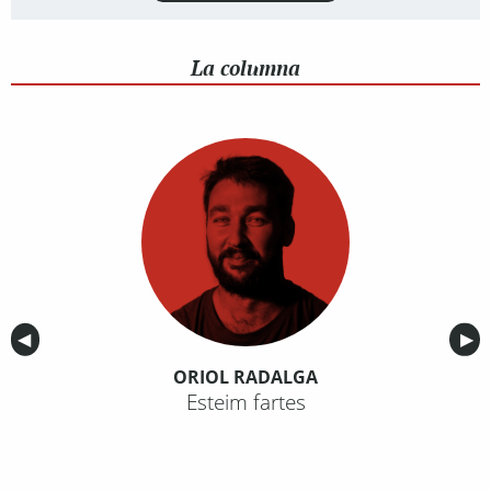
La columna
Anterior
◀︎
Sig
▶︎
ORIOL RADALGA
Esteim fartes