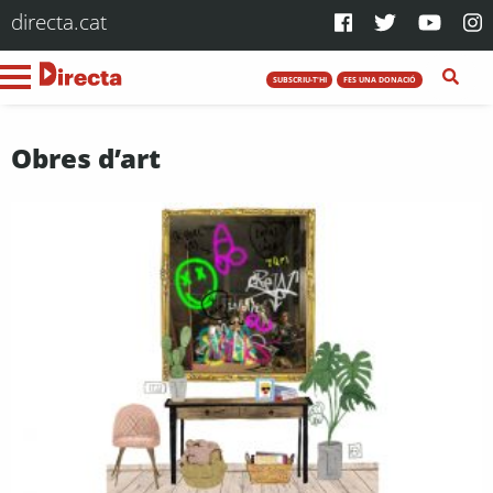
directa.cat
SUBSCRIU-T'HI
FES UNA DONACIÓ
Obres d’art