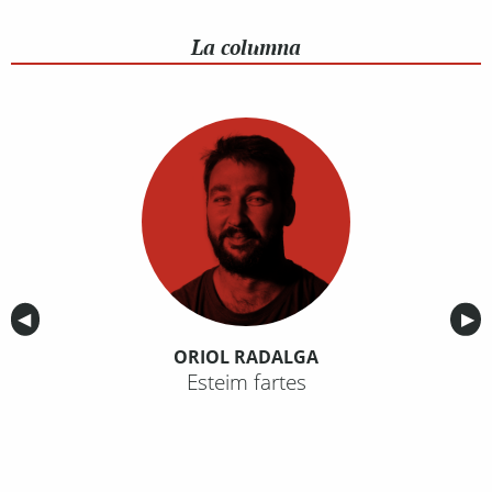
La columna
Anterior
◀︎
Sig
▶︎
ORIOL RADALGA
Esteim fartes