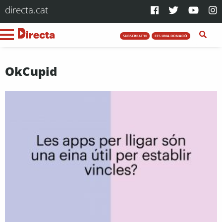
directa.cat
SUBSCRIU-T'HI
FES UNA DONACIÓ
OkCupid