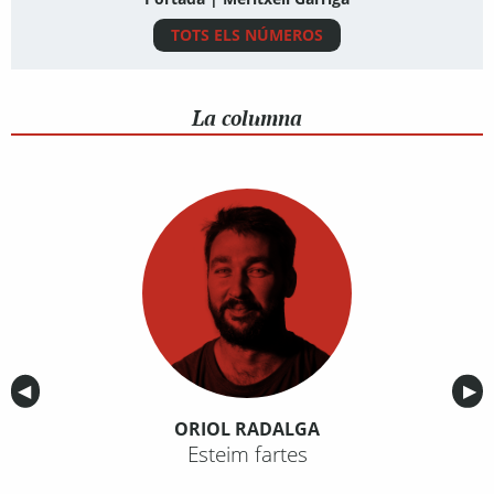
TOTS ELS NÚMEROS
La columna
Anterior
◀︎
Sig
▶︎
ORIOL RADALGA
Esteim fartes