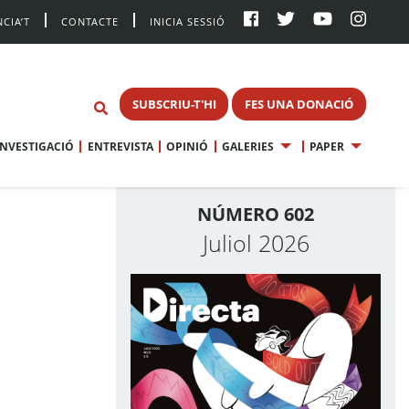
CIA’T
CONTACTE
INICIA SESSIÓ
SUBSCRIU-T'HI
FES UNA DONACIÓ
INVESTIGACIÓ
ENTREVISTA
OPINIÓ
GALERIES
PAPER
NÚMERO 602
Juliol 2026