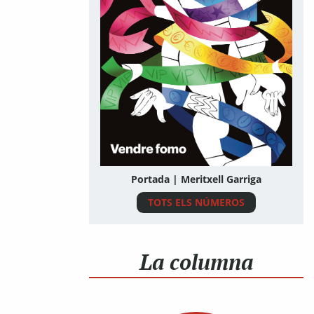
Portada | Meritxell Garriga
TOTS ELS NÚMEROS
La columna