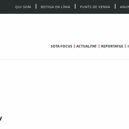
QUI SOM
BOTIGA EN LÍNIA
PUNTS DE VENDA
ANUN
SOTA FOCUS
ACTUALITAT
REPORTATGE
y