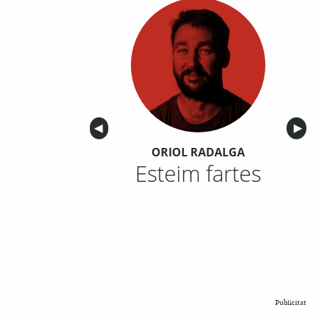
Anterior
◀︎
Sigu
▶︎
ORIOL RADALGA
Esteim fartes
Publicitat