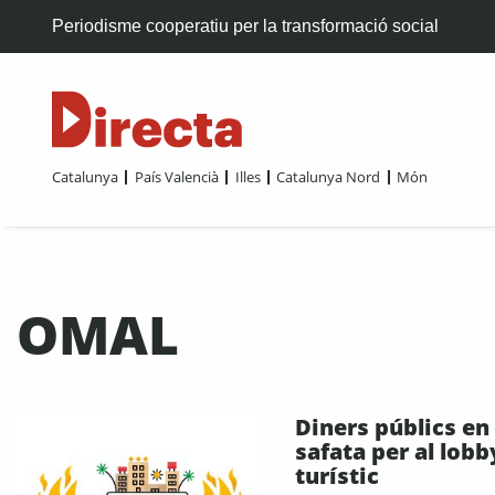
Periodisme cooperatiu per la transformació social
Catalunya
País Valencià
Illes
Catalunya Nord
Món
OMAL
Diners públics en
safata per al lobb
turístic