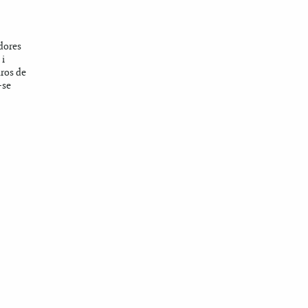
dores
 i
uros de
-se