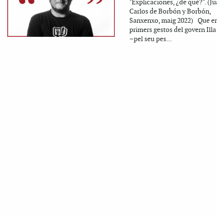
"Explicaciones, ¿de qué?". (J
Carlos de Borbón y Borbón,
Sanxenxo, maig 2022) Que en
primers gestos del govern Illa
–pel seu pes...