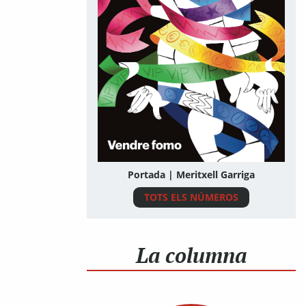
Portada | Meritxell Garriga
TOTS ELS NÚMEROS
La columna