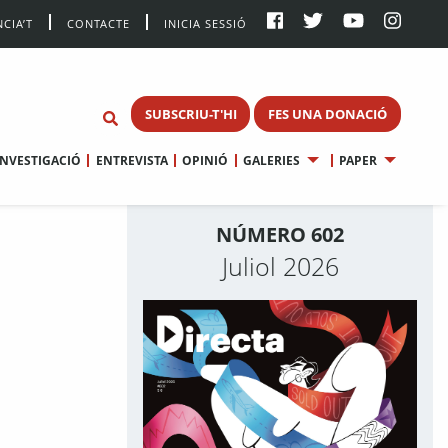
CIA’T
CONTACTE
INICIA SESSIÓ
SUBSCRIU-T'HI
FES UNA DONACIÓ
INVESTIGACIÓ
ENTREVISTA
OPINIÓ
GALERIES
PAPER
NÚMERO 602
Juliol 2026