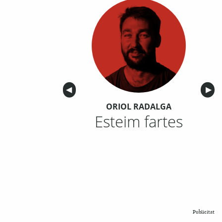
Anterior
◀︎
Sigu
▶︎
ORIOL RADALGA
Esteim fartes
Publicitat