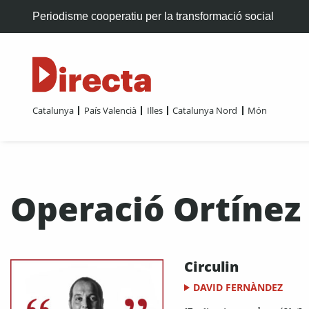
Periodisme cooperatiu per la transformació social
Catalunya
País Valencià
Illes
Catalunya Nord
Món
Operació Ortínez
Circulin
DAVID FERNÀNDEZ