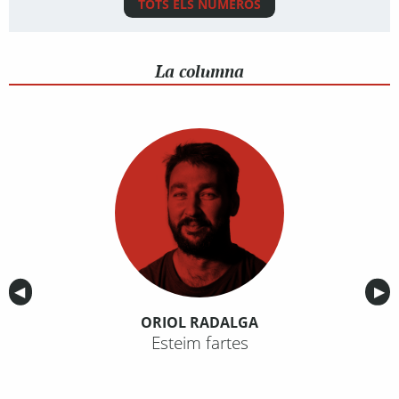
TOTS ELS NÚMEROS
La columna
Anterior
◀︎
Sig
▶︎
ORIOL RADALGA
Esteim fartes