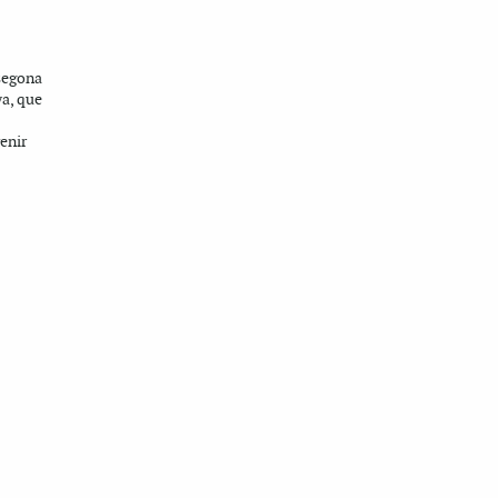
segona
ya, que
enir