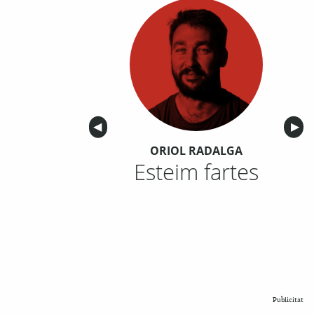
Anterior
◀︎
Sigu
▶︎
ORIOL RADALGA
Esteim fartes
Publicitat