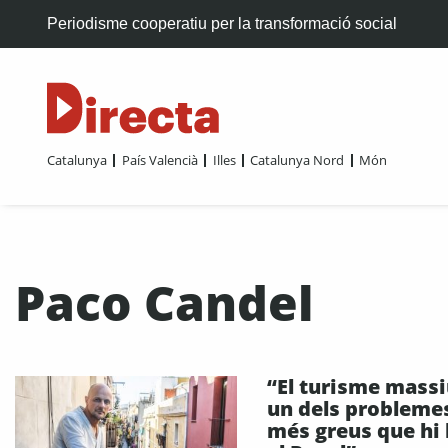
Periodisme cooperatiu per la transformació social
Catalunya
País Valencià
Illes
Catalunya Nord
Món
Paco Candel
“El turisme massi
un dels probleme
més greus que hi