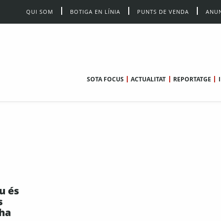
QUI SOM
BOTIGA EN LÍNIA
PUNTS DE VENDA
ANUN
SOTA FOCUS
ACTUALITAT
REPORTATGE
u és
s
 ha