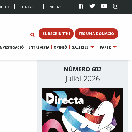
CIA’T
CONTACTE
INICIA SESSIÓ
SUBSCRIU-T'HI
FES UNA DONACIÓ
INVESTIGACIÓ
ENTREVISTA
OPINIÓ
GALERIES
PAPER
NÚMERO 602
Juliol 2026