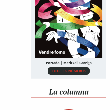
Portada | Meritxell Garriga
TOTS ELS NÚMEROS
La columna