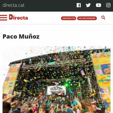
directa.cat
SUBSCRIU-T'HI
FES UNA DONACIÓ
Paco Muñoz