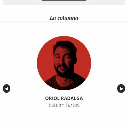
La columna
Anterior
◀︎
Sig
▶︎
ORIOL RADALGA
Esteim fartes