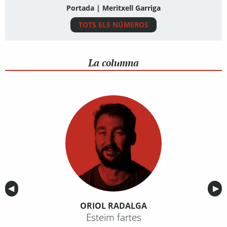
Portada | Meritxell Garriga
TOTS ELS NÚMEROS
La columna
Anterior
◀︎
Sig
▶︎
ORIOL RADALGA
Esteim fartes