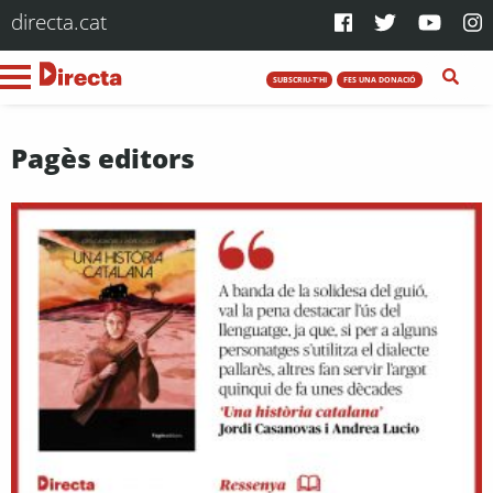
directa.cat
SUBSCRIU-T'HI
FES UNA DONACIÓ
Pagès editors