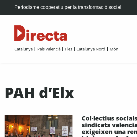
Periodisme cooperatiu per la transformació social
Catalunya
País Valencià
Illes
Catalunya Nord
Món
PAH d’Elx
Col·lectius socials
sindicats valenci
exigeixen una re