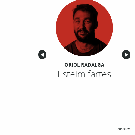
Anterior
◀︎
Sigu
▶︎
ORIOL RADALGA
Esteim fartes
Publicitat