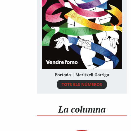
Portada | Meritxell Garriga
TOTS ELS NÚMEROS
La columna