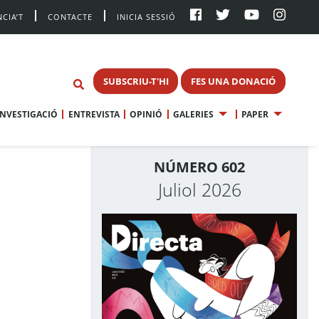
CIA’T
CONTACTE
INICIA SESSIÓ
SUBSCRIU-T'HI
FES UNA DONACIÓ
INVESTIGACIÓ
ENTREVISTA
OPINIÓ
GALERIES
PAPER
NÚMERO 602
Juliol 2026