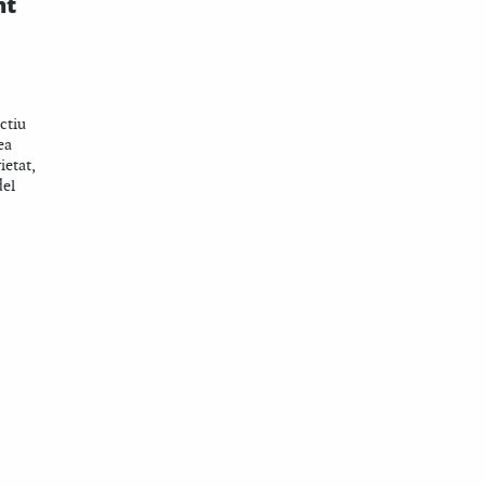
nt
ectiu
ea
ietat,
del