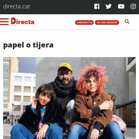
directa.cat
SUBSCRIU-T'HI
FES UNA DONACIÓ
papel o tijera