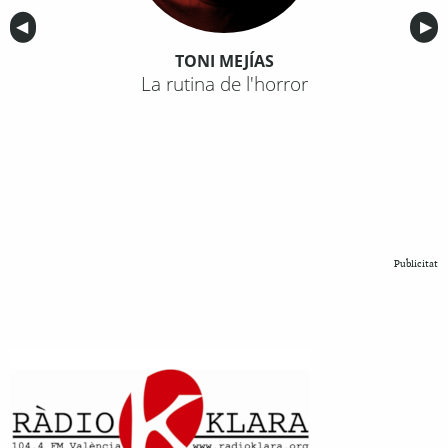
Anterior
◀︎
Sig
▶︎
TONI MEJÍAS
La rutina de l'horror
Publicitat