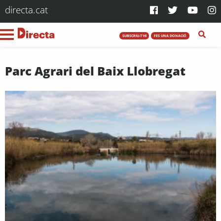
directa.cat
SUBSCRIU-T'HI
FES UNA DONACIÓ
Parc Agrari del Baix Llobregat