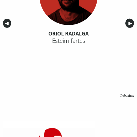
Anterior
◀︎
Sig
▶︎
ORIOL RADALGA
Esteim fartes
Publicitat