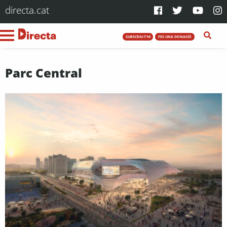
directa.cat
SUBSCRIU-T'HI
FES UNA DONACIÓ
Parc Central