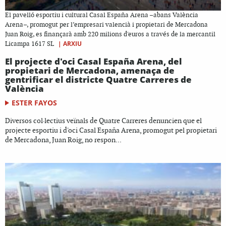
El pavelló esportiu i cultural Casal España Arena –abans València
Arena–, promogut per l’empresari valencià i propietari de Mercadona
Juan Roig, es finançarà amb 220 milions d'euros a través de la mercantil
|
ARXIU
Licampa 1617 SL
El projecte d'oci Casal España Arena, del
propietari de Mercadona, amenaça de
gentrificar el districte Quatre Carreres de
València
ESTER FAYOS
Diversos col·lectius veïnals de Quatre Carreres denuncien que el
projecte esportiu i d'oci Casal España Arena, promogut pel propietari
de Mercadona, Juan Roig, no respon...