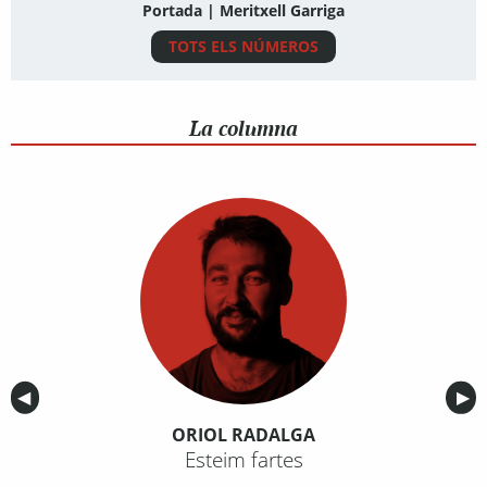
Portada | Meritxell Garriga
TOTS ELS NÚMEROS
La columna
Anterior
◀︎
Sig
▶︎
ORIOL RADALGA
Esteim fartes