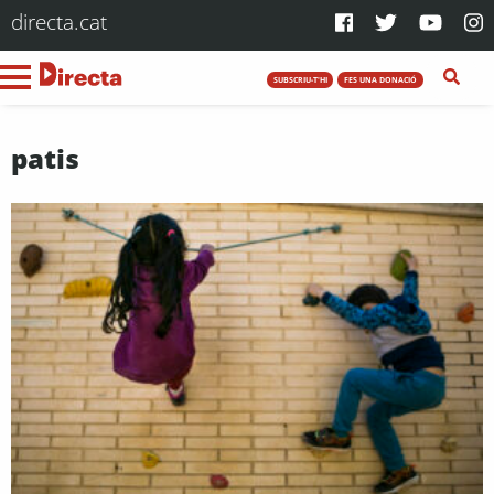
directa.cat
SUBSCRIU-T'HI
FES UNA DONACIÓ
patis