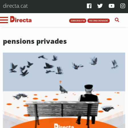
directa.cat
SUBSCRIU-T'HI
FES UNA DONACIÓ
pensions privades