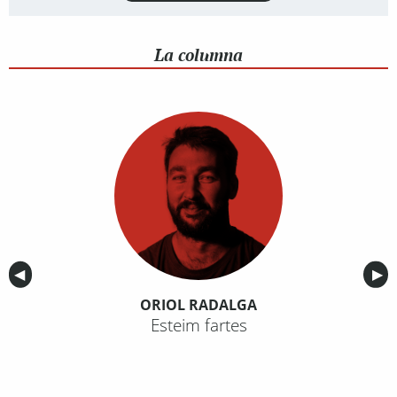
La columna
Anterior
◀︎
Sig
▶︎
ORIOL RADALGA
Esteim fartes