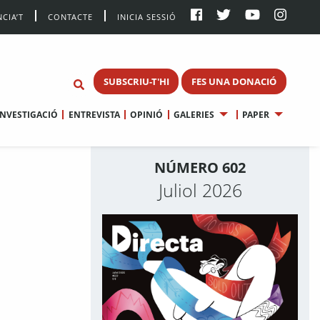
CIA’T
CONTACTE
INICIA SESSIÓ
SUBSCRIU-T'HI
FES UNA DONACIÓ
INVESTIGACIÓ
ENTREVISTA
OPINIÓ
GALERIES
PAPER
NÚMERO 602
Juliol 2026