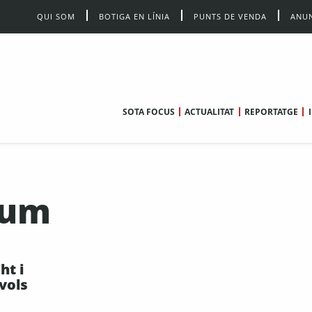
QUI SOM
BOTIGA EN LÍNIA
PUNTS DE VENDA
ANUN
SOTA FOCUS
ACTUALITAT
REPORTATGE
tum
ht i
vols