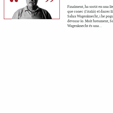
Finalment, ha sortit en una l
que conec (l'italià) el darrer l
Sahra Wagenknecht, i he pog
devorar-lo. Molt breument, S
Wagenknecht és una...