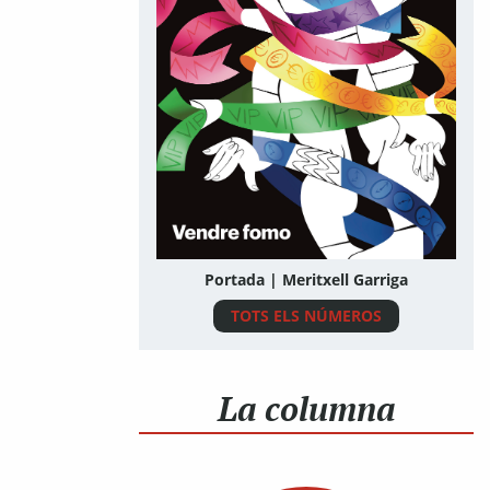
Portada | Meritxell Garriga
TOTS ELS NÚMEROS
La columna