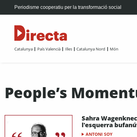
Periodisme cooperatiu per la transformació social
Catalunya
País Valencià
Illes
Catalunya Nord
Món
People’s Momen
Sahra Wagenknec
l'esquerra bufanú
ANTONI SOY