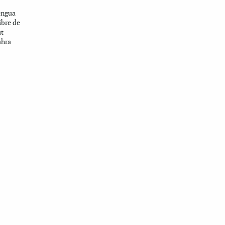
lengua
libre de
ut
ahra