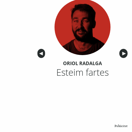
Anterior
◀︎
Sigu
▶︎
ORIOL RADALGA
Esteim fartes
Publicitat