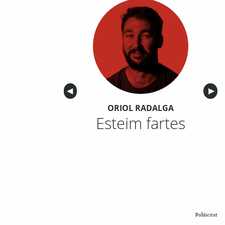
Anterior
◀︎
Sigu
▶︎
ORIOL RADALGA
Esteim fartes
Publicitat