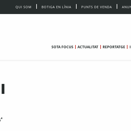
QUI SOM
BOTIGA EN LÍNIA
PUNTS DE VENDA
ANUN
SOTA FOCUS
ACTUALITAT
REPORTATGE
I
'