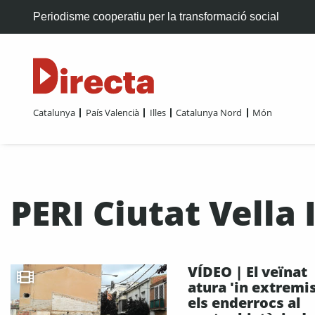
Periodisme cooperatiu per la transformació social
Catalunya
País Valencià
Illes
Catalunya Nord
Món
PERI Ciutat Vella I
VÍDEO | El veïnat
atura 'in extremis
els enderrocs al