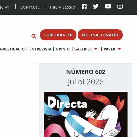
CIA’T
CONTACTE
INICIA SESSIÓ
SUBSCRIU-T'HI
FES UNA DONACIÓ
INVESTIGACIÓ
ENTREVISTA
OPINIÓ
GALERIES
PAPER
NÚMERO 602
Juliol 2026