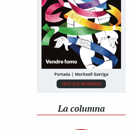
Portada | Meritxell Garriga
TOTS ELS NÚMEROS
La columna