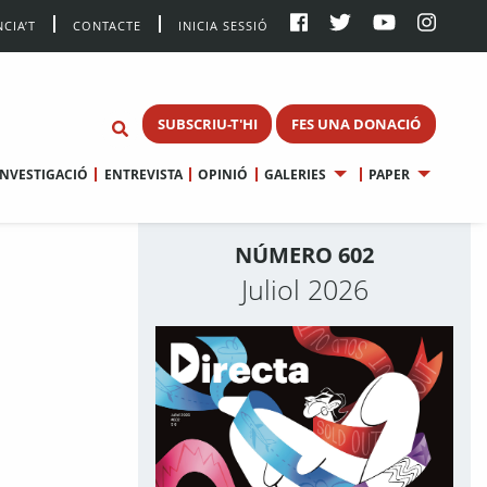
CIA’T
CONTACTE
INICIA SESSIÓ
SUBSCRIU-T'HI
FES UNA DONACIÓ
INVESTIGACIÓ
ENTREVISTA
OPINIÓ
GALERIES
PAPER
NÚMERO 602
Juliol 2026