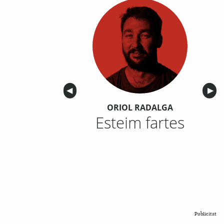
Anterior
◀︎
Sigu
▶︎
ORIOL RADALGA
Esteim fartes
Publicitat