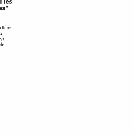
i les
es"
 llibre
n
ys.
 de