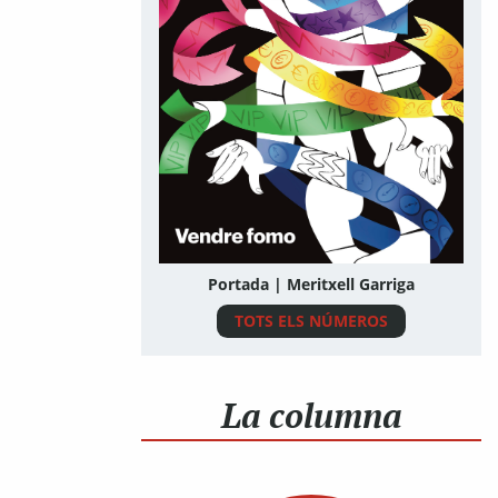
Portada | Meritxell Garriga
TOTS ELS NÚMEROS
La columna