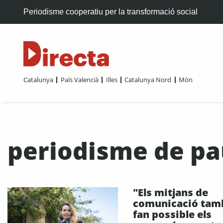
Periodisme cooperatiu per la transformació social
Catalunya
País Valencià
Illes
Catalunya Nord
Món
periodisme de pa
"Els mitjans de
comunicació tam
fan possible els