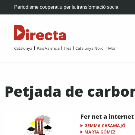
Periodisme cooperatiu per la transformació social
Catalunya
País Valencià
Illes
Catalunya Nord
Món
Petjada de carbo
Fer net a internet
GEMMA CASAMAJÓ
MARTA GÓMEZ