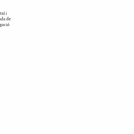
al i
jada de
egació