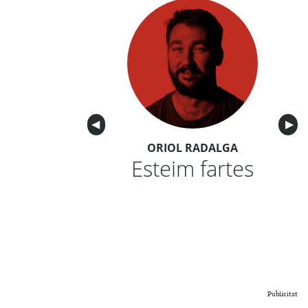
Anterior
◀︎
Sigu
▶︎
ORIOL RADALGA
Esteim fartes
Publicitat