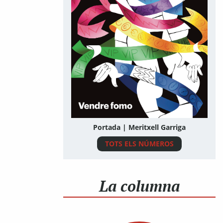
Portada | Meritxell Garriga
TOTS ELS NÚMEROS
La columna