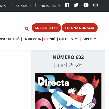
CIA’T
CONTACTE
INICIA SESSIÓ
SUBSCRIU-T'HI
FES UNA DONACIÓ
INVESTIGACIÓ
ENTREVISTA
OPINIÓ
GALERIES
PAPER
NÚMERO 602
Juliol 2026