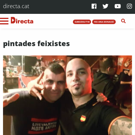
directa.cat
SUBSCRIU-T'HI
FES UNA DONACIÓ
pintades feixistes