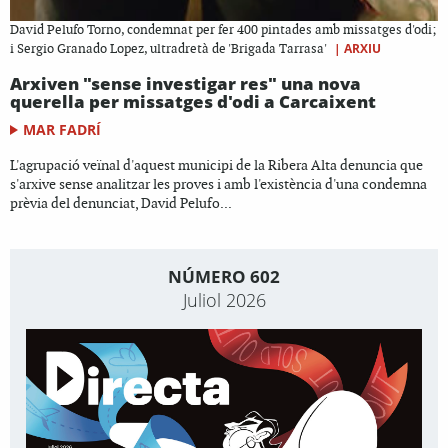
David Pelufo Torno, condemnat per fer 400 pintades amb missatges d'odi;
|
ARXIU
i Sergio Granado Lopez, ultradretà de 'Brigada Tarrasa'
Arxiven "sense investigar res" una nova
querella per missatges d'odi a Carcaixent
MAR FADRÍ
L'agrupació veïnal d'aquest municipi de la Ribera Alta denuncia que
s'arxive sense analitzar les proves i amb l'existència d'una condemna
prèvia del denunciat, David Pelufo...
NÚMERO 602
Juliol 2026