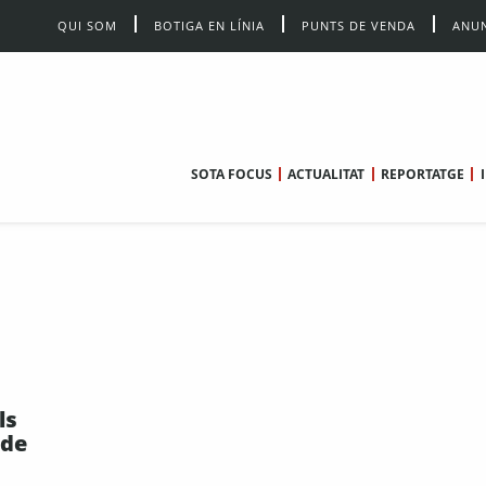
QUI SOM
BOTIGA EN LÍNIA
PUNTS DE VENDA
ANUN
SOTA FOCUS
ACTUALITAT
REPORTATGE
ls
 de