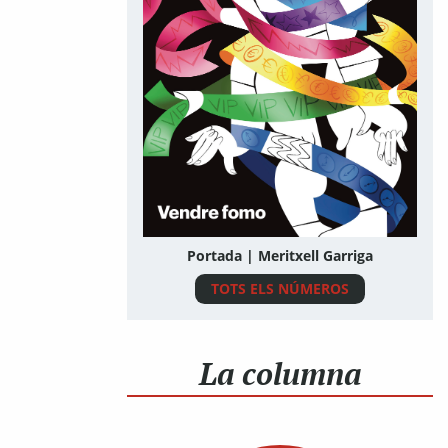
Portada | Meritxell Garriga
TOTS ELS NÚMEROS
La columna