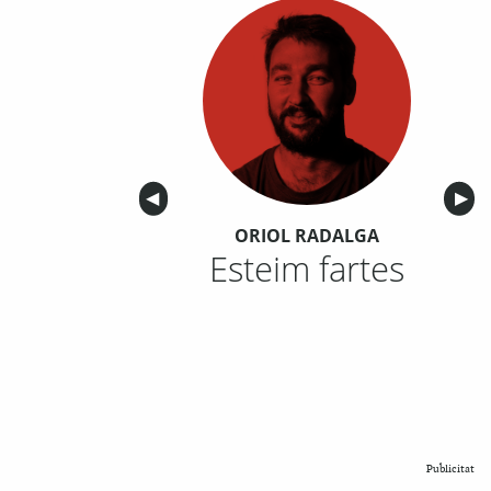
Anterior
◀︎
Sigu
▶︎
ORIOL RADALGA
Esteim fartes
Publicitat