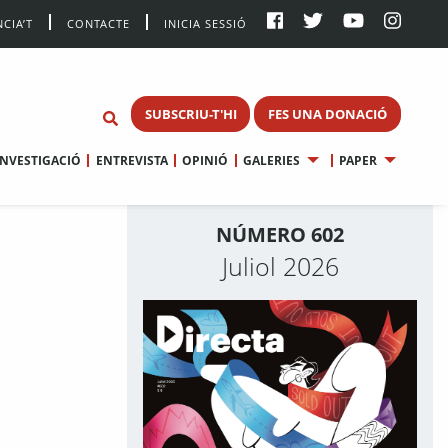
CIA’T
CONTACTE
INICIA SESSIÓ
SUBSCRIU-T'HI
FES UNA DONACIÓ
INVESTIGACIÓ
ENTREVISTA
OPINIÓ
GALERIES
PAPER
NÚMERO 602
Juliol 2026