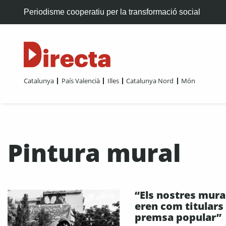
Periodisme cooperatiu per la transformació social
Catalunya
País Valencià
Illes
Catalunya Nord
Món
Pintura mural
“Els nostres mura
eren com titulars
premsa popular”