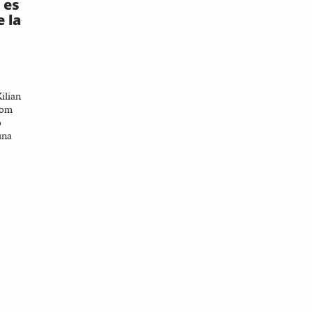
 es
e la
ilian
 com
ò
una