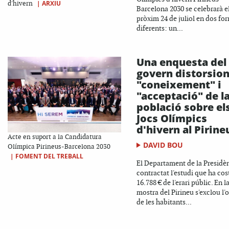
|
ARXIU
d'hivern
Barcelona 2030 se celebrarà e
pròxim 24 de juliol en dos fo
diferents: un...
Una enquesta del
govern distorsion
"coneixement" i
"acceptació" de l
població sobre el
Jocs Olímpics
d'hivern al Pirine
Acte en suport a la Candidatura
DAVID BOU
Olímpica Pirineus-Barcelona 2030
|
FOMENT DEL TREBALL
El Departament de la Presidè
contractat l'estudi que ha cos
16.788 € de l'erari públic. En l
mostra del Pirineu s'exclou l'
de les habitants...