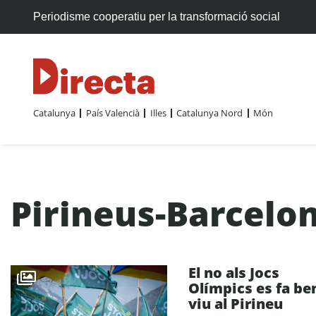
Periodisme cooperatiu per la transformació social
Catalunya
País Valencià
Illes
Catalunya Nord
Món
Pirineus-Barcelo
El no als Jocs
Olímpics es fa be
viu al Pirineu