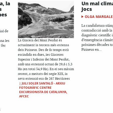
, la
Un mal clim
s
Jocs
nes
OLGA MARGALE
La candidatura olím
contradicció amb la 
ial de
diagnòstic científic 
d’emergència climàti
ona les
La Glacera del Mont Perdut és
pròximes dècades tr
 fer
actualment la tercera més extensa
Pirineus en...
dels Pirineus. Des de fa temps està
escindida en dues, les Glaceres
Superior i Inferior del Mont Perdut,
amb una extensió actual de 29,6 i 5,3
Ha (en total 34,9 Ha). En el seu màxim
recent, a meitats del segle XIX, la
seva extensió era de 267 Hectàrees
|
JULI SOLER SANTALÓ - ARXIU
FOTOGRÀFIC CENTRE
EXCURSIONISTA DE CATALUNYA,
AFCEC
s