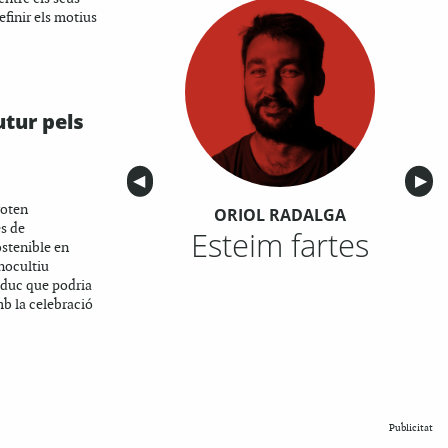
efinir els motius
utur pels
Anterior
◀︎
Sigu
▶︎
roten
ORIOL RADALGA
s de
Esteim fartes
stenible en
nocultiu
aduc que podria
b la celebració
Publicitat