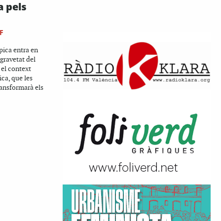
a pels
F
pica entra en
gravetat del
i el context
ca, que les
ansformarà els