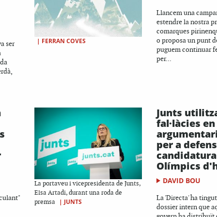
Llancem una campa
estendre la nostra pr
comarques pirinenqu
o proposa un punt d
|
FERRAN COVES
a ser
puguem continuar f
a
per...
ada
rdà,
a
Junts utilitz
fal·làcies en
s
argumentari 
per a defens
r
candidatura 
Olímpics d'
DAVID BOU
La portaveu i vicepresidenta de Junts,
Elsa Artadi, durant una roda de
culant"
La 'Directa' ha tingut
|
JUNTS
premsa
dossier intern que a
govern ha distribuït 