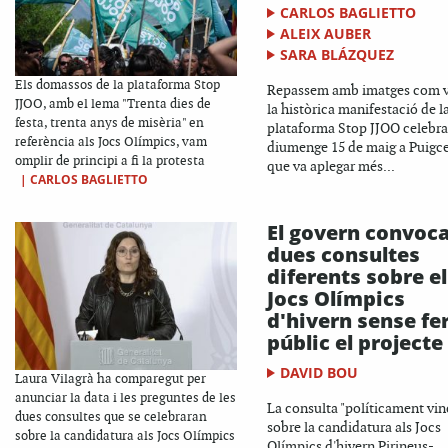
CARLOS BAGLIETTO
ALEIX AUBER
SARA BLÁZQUEZ
Els domassos de la plataforma Stop
Repassem amb imatges com v
JJOO, amb el lema "Trenta dies de
la històrica manifestació de l
festa, trenta anys de misèria" en
plataforma Stop JJOO celebr
referència als Jocs Olímpics, vam
diumenge 15 de maig a Puigce
omplir de principi a fi la protesta
que va aplegar més...
|
CARLOS BAGLIETTO
El govern convoc
dues consultes
diferents sobre el
Jocs Olímpics
d'hivern sense fe
públic el projecte
DAVID BOU
Laura Vilagrà ha comparegut per
anunciar la data i les preguntes de les
La consulta "políticament vin
dues consultes que se celebraran
sobre la candidatura als Jocs
sobre la candidatura als Jocs Olímpics
Olímpics d'hivern Pirineus-