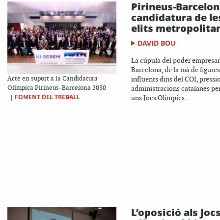
Pirineus-Barcelona
candidatura de le
elits metropolita
DAVID BOU
La cúpula del poder empresar
Barcelona, de la mà de figures
Acte en suport a la Candidatura
influents dins del COI, pressi
Olímpica Pirineus-Barcelona 2030
administracions catalanes per
|
FOMENT DEL TREBALL
uns Jocs Olímpics...
L’oposició als Joc