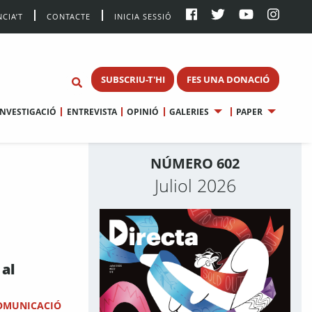
CIA’T
CONTACTE
INICIA SESSIÓ
SUBSCRIU-T'HI
FES UNA DONACIÓ
INVESTIGACIÓ
ENTREVISTA
OPINIÓ
GALERIES
PAPER
NÚMERO 602
Juliol 2026
 al
COMUNICACIÓ