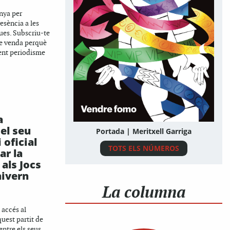
nya per
esència a les
es. Subscriu-te
e venda perquè
ent periodisme
a
 el seu
Portada | Meritxell Garriga
oficial
TOTS ELS NÚMEROS
ar la
als Jocs
hivern
La columna
 accés al
quest partit de
entre els seus