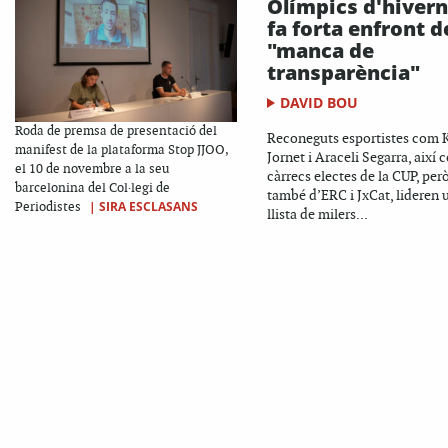
Olímpics d'hivern
fa forta enfront d
"manca de
transparència"
DAVID BOU
Roda de premsa de presentació del
Reconeguts esportistes com K
manifest de la plataforma Stop JJOO,
Jornet i Araceli Segarra, així
el 10 de novembre a la seu
càrrecs electes de la CUP, per
barcelonina del Col·legi de
també d’ERC i JxCat, lideren 
|
SIRA ESCLASANS
Periodistes
llista de milers...