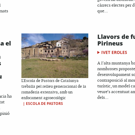
l
càrrecs electes per d
rmats
que...
Llavors de f
a el
Pirineus
IVET EROLES
a
s
A l’alta muntanya b
nombroses proposte
desenvolupament so
u
contraposició al mo
L'Escola de Pastors de Catalunya
turístic, un model c
treballa pel relleu generacional de la
veure’s accentuat am
ramaderia extensiva, amb un
ncia ha
dels...
enfocament agroecològic
tat
|
ESCOLA DE PASTORS
a
opinió