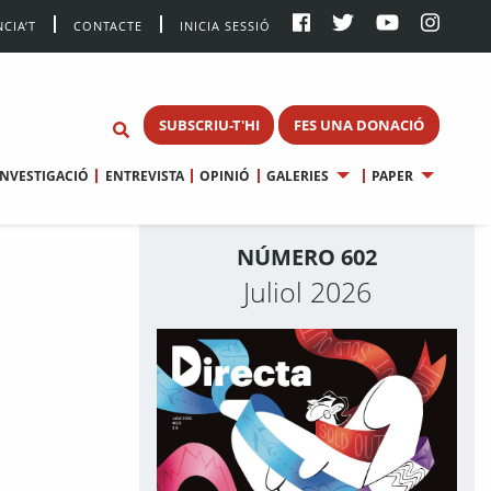
CIA’T
CONTACTE
INICIA SESSIÓ
SUBSCRIU-T'HI
FES UNA DONACIÓ
INVESTIGACIÓ
ENTREVISTA
OPINIÓ
GALERIES
PAPER
NÚMERO 602
Juliol 2026