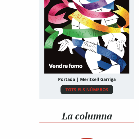
Portada | Meritxell Garriga
TOTS ELS NÚMEROS
La columna