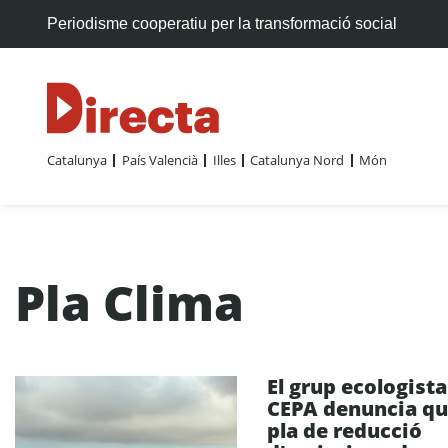
Periodisme cooperatiu per la transformació social
Catalunya
País Valencià
Illes
Catalunya Nord
Món
Pla Clima
El grup ecologista
CEPA denuncia qu
pla de reducció