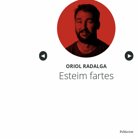
Anterior
◀︎
Sigu
▶︎
ORIOL RADALGA
Esteim fartes
Publicitat