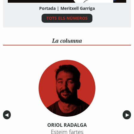
Portada | Meritxell Garriga
TOTS ELS NÚMEROS
La columna
Anterior
◀︎
Sig
▶︎
ORIOL RADALGA
Esteim fartes