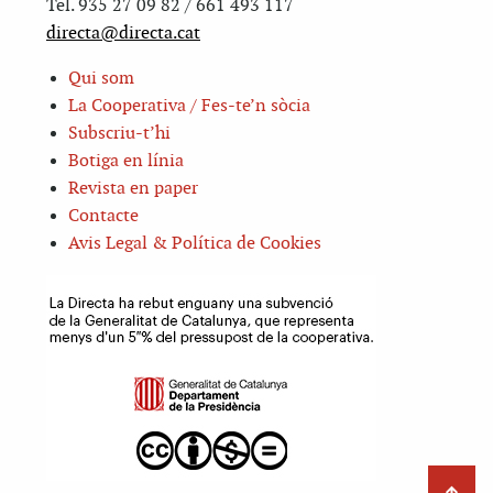
Tel. 935 27 09 82 / 661 493 117
directa@directa.cat
Qui som
La Cooperativa / Fes-te’n sòcia
Subscriu-t’hi
Botiga en línia
Revista en paper
Contacte
Avis Legal & Política de Cookies