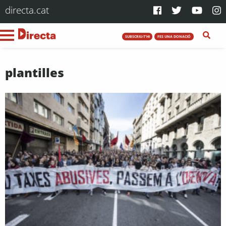
directa.cat
SUBSCRIU-T'HI
FES UNA DONACIÓ
plantilles